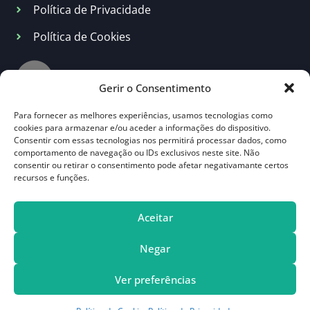
Política de Privacidade
Política de Cookies
Gerir o Consentimento
Para fornecer as melhores experiências, usamos tecnologias como
Empresa Certificada
cookies para armazenar e/ou aceder a informações do dispositivo.
Consentir com essas tecnologias nos permitirá processar dados, como
comportamento de navegação ou IDs exclusivos neste site. Não
Alvará impic classe 3
consentir ou retirar o consentimento pode afetar negativamante certos
Certificações de dgeg
recursos e funções.
Certificações de gases fluorados
Aceitar
Negar
Beniteca – Ambiente e Infraestruturas Lda
Ver preferências
Copyright © 2026 Todos os direitos reservados. By
PLAY